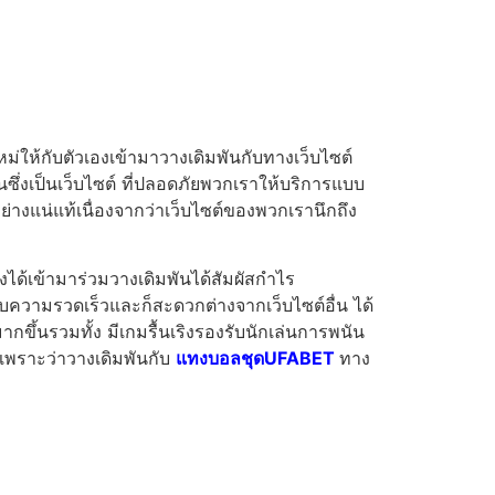
ใหม่ให้กับตัวเองเข้ามาวางเดิมพันกับทางเว็บไซต์
ึ่งเป็นเว็บไซต์ ที่ปลอดภัยพวกเราให้บริการแบบ
อย่างแน่แท้เนื่องจากว่าเว็บไซต์ของพวกเรานึกถึง
ได้เข้ามาร่วมวางเดิมพันได้สัมผัสกำไร
ับความรวดเร็วและก็สะดวกต่างจากเว็บไซต์อื่น ได้
ากขึ้นรวมทั้ง มีเกมรื้นเริงรองรับนักเล่นการพนัน
ัยเพราะว่าวางเดิมพันกับ
แทงบอลชุดUFABET
ทาง