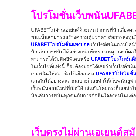
โปรโมชั่นเว็บพนันUFABE
UFABETไม่ผ่านเอเย่นต์ด้วยเหตุว่าการที่นักเสี่ยงด
พนันนั้นสามารถสร้างความคุ้มราคา ต่อการลงทุนได
UFABETโปรโมชั่นแทงบอล
เว็บไซต์พนันออนไลน์น
นักเล่นการพนันได้อย่างแน่แท้เพราะเหตุว่าจะมีผล
สามารถได้รับสิทธิพิเศษหรือ
UFABETโปรโมชั่นดีที
ในเว็บไซต์แห่งนี้ ก็จะต้องบอกได้เลยว่าเว็บไซต์
เกมพนันให้สมาชิกได้เลือกเล่น
UFABETโปรโมชั่นที
เล่นกันได้อย่างสะดวกสบายก็เลยทำให้เว็บพนันยูฟ่า
เว็บพนันออนไลน์ที่เปิดให้ เล่นกันโดยตรงก็เลยทำให
นักเล่นการพนันทุกคนกับการตัดสินใจลงทุนในแต่ละค
เว็บตรงไม่ผ่านเอเยนต์ส