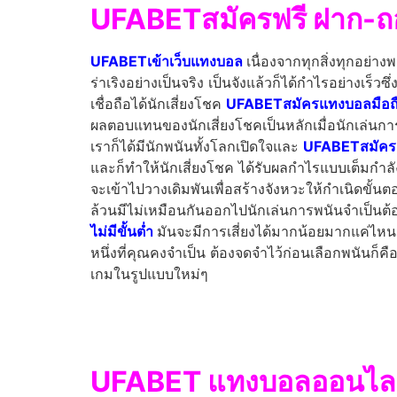
UFABETสมัครฟรี ฝาก-ถอ
UFABETเข้าเว็บแทงบอล
เนื่องจากทุกสิ่งทุกอย่
ร่าเริงอย่างเป็นจริง เป็นจังแล้วก็ได้กำไรอย่างเร็ว
เชื่อถือได้นักเสี่ยงโชค
UFABETสมัครแทงบอลมือถ
ผลตอบแทนของนักเสี่ยงโชคเป็นหลักเมื่อนักเล่นการ
เราก็ได้มีนักพนันทั้งโลกเปิดใจและ
UFABETสมัครแ
และก็ทำให้นักเสี่ยงโชค ได้รับผลกำไรแบบเต็มกำลั
จะเข้าไปวางเดิมพันเพื่อสร้างจังหวะให้กำเนิดขั้
ล้วนมีไม่เหมือนกันออกไปนักเล่นการพนันจำเป็นต้อง
ไม่มีขั้นต่ำ
มันจะมีการเสี่ยงได้มากน้อยมากแค่ไหน 
หนึ่งที่คุณคงจำเป็น ต้องจดจำไว้ก่อนเลือกพนันก็ค
เกมในรูปแบบใหม่ๆ
UFABET แทงบอลออนไลน์สม