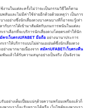
ใช้งานในแต่ละครั้งไม่ว่าจะเป็นกรรมวิธีใดก็ตาม
นและไม่มีค่าใช้จ่ายอีกด้วยด้วยเหตุว่า เป็นการ
งอย่างซึ่งนักเสี่ยงดวงบางคนบางทีก็อาจจะรู้เท่า
เวลากับการได้เข้ามาสัมผัสกับเกมการพนันในแต่ละ
เราเลือกที่จะบริการนักเสี่ยงดวงโดยตรงทำให้นัก
มัครเว็บตรงUFABET มือถือ
อย่างนานาประการ
พวกเราให้บริการแบบไม่ผ่านเอเย่นต์ซึ่งนักเสี่ยงดวง
การอย่างมากมายเนื่องจาก
สมัครUFABETเว็บตรงคืน
มพันแล้วได้รับความสนุกอย่างเป็นจริง เป็นจังรวม
บรับอย่างเต็มเปี่ยมแน่ๆด้วยความพร้อมเพรียงแล้วก็
ของพวกเราก็จะรับทราบได้หรือ เว็บไซต์ของพวกเรา