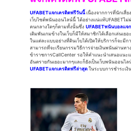
UFABETแจกเครดิตฟรีวันนี้
เนื่องจากการที่นักเสี
เว็บไซต์พนันออนไลน์นี้ ได้อย่างแน่แท้UFABETไม่ผ
คนกลางใดๆก็ตามทั้งนั้นซึ่ง
UFABETพนันบอลแจกเ
เดิมพันเกมข้างในเว็บก็มีให้สมาชิกได้เลือกเล่นเ
ในแต่ละแบบอย่างที่ดินเว็บได้เปิดให้บริการก็จะมีกา
สามารถที่จะเรียนกรรมวิธีการจ่ายเงินพนันผ่านทาง
ข้าราชการCallCenter รอให้คำแนะนำเสนอแนะแก่สม
อันตรายกันเยอะมากๆและก็ยังเป็นเว็บพนันออนไลน
UFABETแจกเครดิตฟรีล่าสุด
ในระบบการชำระเงินพน