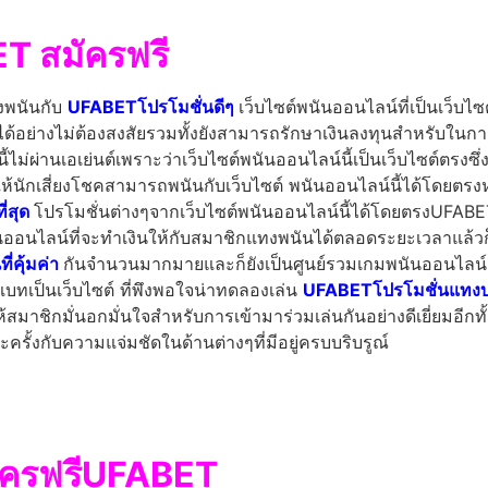
T สมัครฟรี
วงพนันกับ
UFABETโปรโมชั่นดีๆ
เว็บไซต์พนันออนไลน์ที่เป็นเว็บไซ
้อย่างไม่ต้องสงสัยรวมทั้งยังสามารถรักษาเงินลงทุนสำหรับในการ
ี้ไม่ผ่านเอเย่นต์เพราะว่าเว็บไซต์พนันออนไลน์นี้เป็นเว็บไซต์ตร
ให้นักเสี่ยงโชคสามารถพนันกับเว็บไซต์ พนันออนไลน์นี้ได้โดยตรงห
่สุด
โปรโมชั่นต่างๆจากเว็บไซต์พนันออนไลน์นี้ได้โดยตรงUFABETไ
พนันออนไลน์ที่จะทำเงินให้กับสมาชิกแทงพนันได้ตลอดระยะเวลาแล้วก
่คุ้มค่า
กันจำนวนมากมายและก็ยังเป็นศูนย์รวมเกมพนันออนไลน์ ย
เบทเป็นเว็บไซต์ ที่พึงพอใจน่าทดลองเล่น
UFABETโปรโมชั่นแทง
้สมาชิกมั่นอกมั่นใจสำหรับการเข้ามาร่วมเล่นกันอย่างดีเยี่ยมอีกท
รั้งกับความแจ่มชัดในด้านต่างๆที่มีอยู่ครบบริบรูณ์
มัครฟรีUFABET