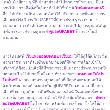
เทคโนโลยีต่าง ๆ ที่ดีเข้ามาช่วยทำให้พวกเรามีระบบระเบียบ
การให้บริการที่ดียิ่งขึ้นก็เลยทำให้มีเว็บไซต์
โบนัสแทงบอลฟรี
ที่จะให้บริการพนันบอลออนไลน์ให้ได้โอกาสมากขึ้นอย่างการ
เลือกเข้าใช้บริการกับUFABETที่มีการปรับปรุงระบบอย่าง
สม่ำเสมอ กระทั่งทำให้พวกเราสามารถเข้าไปดูการดูบอลได้ทุก
คู่ที่มีการแข่งซึ่งบางคู่บางที
คู่บอลUFABET
ก็อาจจะไม่มี
ถ่ายทอด.
ทาง
โทรทัศน์
เว็บแทงบอลUFABETเว็บแม่
ให้ได้ดูได้แม้กระนั้น
พวกเราสามารถที่จะเข้าชมกับเว็บไซต์ที่พวกเราเลือกเข้าใช้
บริการได้ซึ่งจะเป็นสิ่งที่ดีที่พวกเราจะมีแนวทางสำหรับการพนัน
บอลออนไลน์ให้มากขึ้นเรื่อย ๆ ด้วยเพราะว่า
แทงบอลรับโปร
โมชั่นฟรี
พวกเราสามารถดูบอลแล้วก็เลือกที่จะพนันบอลได้
ด้วยในขณะบอลกำลังแข่งกันอยู่UFABETมองบอลสดเมื่อการ
เลือกที่จะลงทุนกับการเดิมพันบอลออนไลน์ ในแต่ละครั้งพวก
เราจะต้องทราบเหตุว่าการเลือกวิธีที่ดีจะมีผลให้พวกเรา
อัตรา
ต่อรองUFABET
ได้โอกาสสำหรับเพื่อการสร้างกำไรให้ได้อีก
ทางหนึ่งและถือได้ว่าเป็นการลงทุนที่พวกเราสามารถเลือกเข้า