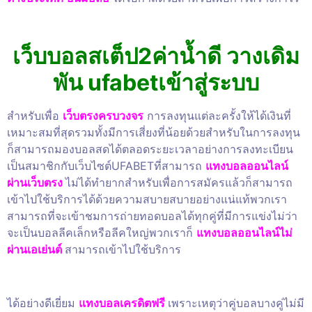
เว็บบอลสเต็ป2ค่าน้ำดี วางเดิม
พัน ufabetเข้าสู่ระบบ
สำหรับเพื่อ
เว็บตรงครบวงจร
การลงทุนแต่ละครั้งให้ได้เงินที่
เหมาะสมที่สุดรวมทั้งมีการเสี่ยงที่น้อยด้วยสำหรับในการลงทุน
ก็สามารถมองบอลสดได้ตลอดระยะเวลาอย่างการลงทะเบียน
เป็นสมาชิกกับเว็บไซต์UFABETที่สามารถ
แทงบอลออนไลน์
ผ่านเว็บตรง
ไม่ได้ทำยากสำหรับเพื่อการสมัครแล้วก็สามารถ
เข้าไปใช้บริการได้ด้วยความสบายสบายอย่างแน่แท้พวกเรา
สามารถที่จะเข้าชมการถ่ายทอดบอลได้ทุกคู่ที่มีการแข่งไม่ว่า
จะเป็นบอลลีคเล็กหรือลีคใหญ่พวกเราก็
แทงบอลออนไลน์ไม่
ผ่านเอเย่นต์
สามารถเข้าไปใช้บริการ
ได้อย่างดีเยี่ยม
แทงบอลเครดิตฟรี
เพราะเหตุว่าคู่บอลบางคู่ไม่มี