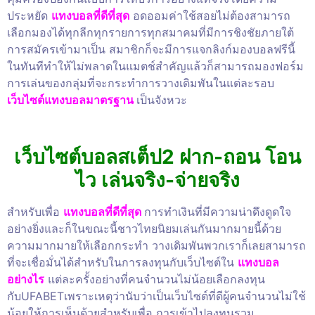
ประหยัด
แทงบอลที่ดีที่สุด
อดออมค่าใช้สอยไม่ต้องสามารถ
เลือกมองได้ทุกลีกทุกรายการทุกสมาคมที่มีการชิงชัยภายใต้
การสมัครเข้ามาเป็น สมาชิกก็จะมีการแจกลิงก์มองบอลฟรีนี้
ในทันทีทำให้ไม่พลาดในแมตช์สำคัญแล้วก็สามารถมองฟอร์ม
การเล่นของกลุ่มที่จะกระทำการวางเดิมพันในแต่ละรอบ
เว็บไซต์แทงบอลมาตรฐาน
เป็นจังหวะ
เว็บไซต์บอลสเต็ป2 ฝาก-ถอน โอน
ไว เล่นจริง-จ่ายจริง
สำหรับเพื่อ
แทงบอลที่ดีที่สุด
การทำเงินที่มีความน่าดึงดูดใจ
อย่างยิ่งและก็ในขณะนี้ชาวไทยนิยมเล่นกันมากมายนี้ด้วย
ความมากมายให้เลือกกระทำ วางเดิมพันพวกเราก็เลยสามารถ
ที่จะเชื่อมั่นได้สำหรับในการลงทุนกับเว็บไซต์ใน
แทงบอล
อย่างไร
แต่ละครั้งอย่างที่คนจำนวนไม่น้อยเลือกลงทุน
กับUFABETเพราะเหตุว่านับว่าเป็นเว็บไซต์ที่ดีผู้คนจำนวนไม่ใช้
น้อยให้การเห็นด้วยสำหรับเพื่อ การเข้าไปลงทุนรวม