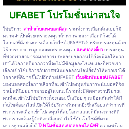
UFABET โปรโมชั่นน่าสนใจ
ใช้บริการ
ค่าน้ำเว็บแทงบอลดีสุด
รวมทั้งการเลือกต้นแบบก็มี
ความจำเป็นด้วยเพราะเหตุว่าถ้าหากพวกเราเลือกดีก็จะได้
โอกาสที่ดีอย่างการเลือกเว็บไซต์UFABETสำหรับการลงทุนด้วย
วิธีการของการดูบอลสดเพราะเหตุว่า
แทงบอลเดี่ยว
การลงทุน
ที่พวกเราสามารถมองการประลองบอลก่อนได้ก็จะมีผลให้พวก
เราได้โอกาสดีมากกว่าที่จะไม่มีข้อมูลอะไรเลยและก็พวกเรา
เลือกเข้าใช้บริการกับการพนันบอลออนไลน์ยิ่งทำให้พวกเราได้
โอกาสที่ดีมากขึ้นไปอีกด้วยUFABET
เว็บเดิมพันบอลUFABET
มองบอลสดเมื่อการเลือกที่จะเข้าไปลงทุนกับการพนันบอลที่จัด
ว่าเป็นที่นิยมมากมายอยู่ในขณะนี้รวมทั้งมีทิศทางว่าปริมาณ
คนที่จะเข้าไปใช้บริการก็จะเยอะขึ้นเรื่อย ๆ เหมือนกันทำให้มี
เว็บไซต์ออนไลน์เปิดให้ใช้บริการกันมากยิ่งขึ้นเรื่อยแต่ว่าการที่
พวกเราจะเลือกเข้าไปลงทุนให้สบโอกาสและก็มีแนวทางที่ดี
พวกเราจะต้องรู้จักที่จะเลือกเข้าไปใช้กับเว็บไซต์ที่ตาม
มาตรฐานแล้วก็มี
โปรโมชั่นแทงบอลออนไลน์ฟรี
ความพร้อม