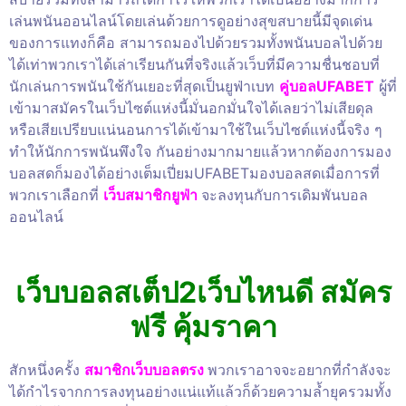
เล่นพนันออนไลน์โดยเล่นด้วยการดูอย่างสุขสบายนี้มีจุดเด่น
ของการแทงก็คือ สามารถมองไปด้วยรวมทั้งพนันบอลไปด้วย
ได้เท่าพวกเราได้เล่าเรียนกันที่จริงแล้วเว็บที่มีความชื่นชอบที่
นักเล่นการพนันใช้กันเยอะที่สุดเป็นยูฟ่าเบท
คู่บอลUFABET
ผู้ที่
เข้ามาสมัครในเว็บไซต์แห่งนี้มั่นอกมั่นใจได้เลยว่าไม่เสียดุล
หรือเสียเปรียบแน่นอนการได้เข้ามาใช้ในเว็บไซต์แห่งนี้จริง ๆ
ทำให้นักการพนันพึงใจ กันอย่างมากมายแล้วหากต้องการมอง
บอลสดก็มองได้อย่างเต็มเปี่ยมUFABETมองบอลสดเมื่อการที่
พวกเราเลือกที่
เว็บสมาชิกยูฟ่า
จะลงทุนกับการเดิมพันบอล
ออนไลน์
เว็บบอลสเต็ป2เว็บไหนดี สมัคร
ฟรี คุ้มราคา
สักหนึ่งครั้ง
สมาชิกเว็บบอลตรง
พวกเราอาจจะอยากที่กำลังจะ
ได้กำไรจากการลงทุนอย่างแน่แท้แล้วก็ด้วยความล้ำยุครวมทั้ง