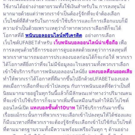
ใช้งานได้อย่างง่ายดายรวมทั้งใช้เงินสำหรับใน การลงทุนไม่
มากมายด้วยแต่ว่าพวกเราจำเป็นต้องรู้จักที่จะจำต้องเลือก
เว็บไซต์ที่ดีสำหรับในการเข้าใช้บริการและก็การเลือกแบบก็มี
ความจำเป็นด้วยเพราะเหตุว่าถ้าหากพวกเราเลือกดีก็จะได้
โอกาสที่ดี
พนันบอลออนไลน์ฟรีเครดิต
อย่างการเลือก
เว็บไซต์UFABETสำหรับ
เว็บพนันบอลออนไลน์น่าเชื่อถือ
เพื่อ
การลงทุนด้วยวิธีการของการดูบอลสดด้วยเหตุว่าการลงทุนที่
พวกเราสามารถมองการประลองบอลก่อนได้ก็จะก่อให้ พวกเรา
ได้โอกาสดียิ่งกว่าที่จะไม่มีข้อมูลอะไรเลยรวมทั้งพวกเราเลือก
เข้าใช้บริการกับการพนันบอลออนไลน์ยิ่ง
แทงบอลคือนยอดเสีย
ทำให้พวกเราได้โอกาสที่ดีมากขึ้นไปอีกด้วยUFABETมองบอล
สดเมื่อการเลือกที่จะเข้าไปลงทุน กับการพนันบอลที่จัดว่าเป็นที่
นิยมมากมายอยู่ในทุกวันนี้แล้วก็มีลักษณะท่าทางว่าปริมาณคน
ที่จะเข้าไปใช้บริการก็จะมากเพิ่มขึ้นเหมือนกันทำให้มีเว็บไซต์
ออนไลน์เปิด
แทงบอลขั้นต่ำ10บาท
ให้ใช้บริการกันมากขึ้น
เรื่อยแม้กระนั้นการที่พวกเราจะเลือกเข้าไปลงทุนให้ได้ช่องและ
ก็มีแนวทางที่ดีพวกเราจะต้องรู้จักที่จะเลือกเข้าไปใช้กับเว็บไซต์
ที่ตามมาตรฐานรวมทั้งมีความพร้อมเพรียงในทุก ๆ ด้านอย่าง