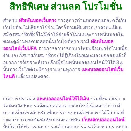
สิทธิพิเศษ ส่วนลด โปรโมชั่น
สำหรับ
เดิมพันบอลเว็บตรง
การดูการถ่านทอดสดแต่ละครั้งกับ
เว็บไซต์จะไม่เสียค่าใช้จ่ายใดๆก็ตามเพียงพวกเราลงทะเบียน
สมัครสมาชิกซึ่งก็ไม่มีค่าใช้จ่ายอีกโน่นเหละการพนันบอลใน
ขณะดูถ่านทอดบอลสดนั้นเว็บไซต์พวกเรามี
เดิมพันบอล
ออนไลน์เว็บUFA
รายการอาหารภาษาไทยพร้อมพาร์กไทยเพื่อ
ง่ายและก็สบายกับสมาชิกจะได้รู้เรื่องในขณะมองบอลสดแล้วก็
อยากการวิเคราะห์เจาะลึกเพื่อไปพนันบอลออนไลน์ให้ได้เงิน
นั้นทางเว็บไซต์จะมีการรายงานทุกการ
แทงบอลออนไลน์เว็บ
ไหนดี
เปลี่ยนแปลงของ.
เกมการประลอง
แทงบอลออนไลน์ให้ได้เงิน
รวมทั้งพวกเราจะ
ไม่ผิดหวังกับการแจ้งผลบอลสดของเว็บไซต์เนื่องจากว่าจะมี
ความเที่ยงตรงสำหรับเพื่อการรายงานเมื่อพวกเราได้โอกาสที่
จะมองการแข่งขันชิงชัยก่อนจะลงพนัน
เว็บหลักบอลออนไลน์
นั้นก็ทำให้พวกเราสามารถเลือกแบบการเล่นได้ว่าพวกเราน่าจะ