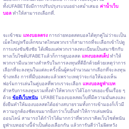
ทั้งUFABETยังมีการปรับปรุงระบบอย่างสม่ำเสมอ
ค่าน้ำเว็บ
บอล
ทำให้สามารถเลือกที่.
จะเข้าชม
แทงบอลตรง
การถ่ายทอดสดบอลได้ทุกคู่ไม่ว่าจะเป็น
เม็ดใหญ่หรือเล็กขนาดไหนพวกเราก็สามารถที่จะเลือกเข้าไปดู
การแข่งขันชิงชัย ได้เพียงแค่พวกเราลงทะเบียนเป็นสมาชิกกับ
ทางเว็บไซต์UFABETแล้วก็การดูบอลสด
แทงบอลสเต็ป
ทำให้
พวกเรามีแนวทางสำหรับในการลงทุนที่ดีอีกด้วยด้วยเหตุว่าการ
เลือกที่จะลงทุนในแต่ละครั้งนั้นผู้คนจำนวนมากเลือกที่จะลงทุน
ข้างหลัง การที่มีบอลเตะแล้วเพราะเหตุว่าจะก่อให้มองเห็น
ฟอร์มการเล่นในคู่บอลที่พวกเราจะเลือก
แทงบอลยูฟ่าเบท
สำหรับการลงทุนรวมทั้งทำให้พวกเราได้โอกาสเยอะขึ้นเรื่อย ๆ
ด้วย
ข้อดีเว็บพนัน
UFABETมองบอลสดเว็บที่มีความมั่นคงและ
ยั่งยืนทำให้มองบอลสดได้อย่างสบายรวมทั้งการเข้ามองก็เร็วมี
ความถูกต้องชัดเจนมากยิ่งกว่าเว็บอื่นทำให้การเล่นพนัน
ออนไลน์ สามารถได้กำไรได้มากกว่าที่พวกเราคิดเว็บไซต์พนัน
ยูฟ่าเบทอย่างนี้จำเป็นต้องเลือกกัน แล้วการันตีว่าไม่ผิดหวัง