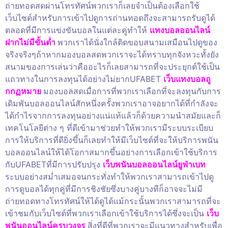
ถ่ายทอดสดผ่านโทรทัศน์พวกเราก็เลยจำเป็นต้องเลือกใช้
เว็บไซต์สำหรับการเข้าไปดูการถ่านทอดถึงจะสามารถรับดูได้
ตลอดที่มีการแข่งขันบอลในแต่ละคู่ทำให้
แทงบอลออนไลน์
ฝากไม่มีขั้นต่ำ
พวกเราได้นั่งใกล้ติดขอบสนามเสมือนไปดูของ
จริงจริงๆถ้าหากมองบอลสดพวกเราจะได้ทราบทุกจังหวะทั้งยัง
สนามของการเล่นว่าคืออะไรก็เลยสามารถที่จะประยุกต์ใช้เป็น
แถวทางในการลงทุนได้อย่างไม่ยากUFABET
เว็บแทงบอลถู
กกฏหมาย
มองบอลสดเมื่อการที่พวกเราเลือกที่จะลงทุนกับการ
เดิมพันบอลออนไลน์สักหนึ่งครั้งพวกเราอาจอยากได้ที่กำลังจะ
ได้กำไรจากการลงทุนอย่างแน่แท้แล้วก็ด้วยความนำสมัยและก็
เทคโนโลยีต่าง ๆ ที่ดีเข้ามาช่วยทำให้พวกเรามีระบบระเบียบ
การให้บริการที่ดียิ่งขึ้นก็เลยทำให้มีเว็บไซต์ที่จะให้บริการพนัน
บอลออนไลน์ให้ได้โอกาสมากขึ้นอย่างการเลือกเข้าใช้บริการ
กับUFABETที่มีการปรับปรุง
เว็บพนันบอลออนไลน์ยูฟ่าเบท
ระบบอย่างสม่ำเสมอจนกระทั่งทำให้พวกเราสามารถเข้าไปดู
การดูบอลได้ทุกคู่ที่มีการชิงชัยซึ่งบางคู่บางทีก็อาจจะไม่มี
ถ่ายทอดทางโทรทัศน์ให้ได้ดูได้แม้กระนั้นพวกเราสามารถที่จะ
เข้าชมกับเว็บไซต์ที่พวกเราเลือกเข้าใช้บริการได้ซึ่งจะเป็น
เว็บ
พนันออนไลน์ครบวงจร
สิ่งที่ดีที่พวกเราจะมีแนวทางสำหรับเพื่อ