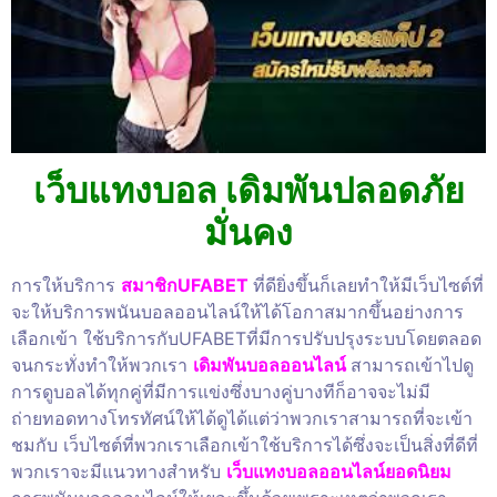
เว็บแทงบอล เดิมพันปลอดภัย
มั่นคง
การให้บริการ
สมาชิกUFABET
ที่ดียิ่งขึ้นก็เลยทำให้มีเว็บไซต์ที่
จะให้บริการพนันบอลออนไลน์ให้ได้โอกาสมากขึ้นอย่างการ
เลือกเข้า ใช้บริการกับUFABETที่มีการปรับปรุงระบบโดยตลอด
จนกระทั่งทำให้พวกเรา
เดิมพันบอลออนไลน์
สามารถเข้าไปดู
การดูบอลได้ทุกคู่ที่มีการแข่งซึ่งบางคู่บางทีก็อาจจะไม่มี
ถ่ายทอดทางโทรทัศน์ให้ได้ดูได้แต่ว่าพวกเราสามารถที่จะเข้า
ชมกับ เว็บไซต์ที่พวกเราเลือกเข้าใช้บริการได้ซึ่งจะเป็นสิ่งที่ดีที่
พวกเราจะมีแนวทางสำหรับ
เว็บแทงบอลออนไลน์ยอดนิยม