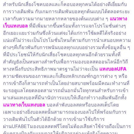
สำหรับนักเสี่ยงโชคบอลและก็คอบอลทุกคนได้อย่างดีเยี่ยมกับ
การวางเดิมพัน กับเกมการเดิมพันบอลทุกต้นแบบได้ตลอดระยะ
เวลากับความมากมายหลากหลายของต้นแบบต่าง ๆ
แนวทาง
เว็บแทงบอล
ที่มีเพิ่มมากขึ้นพร้อมทั้งการแจกโปรโมชั่นต่างๆ
อีกเยอะแยะร่วมกันซึ่งล้วนแต่จะได้แก่การใช้ผลดีได้จริงอย่าง
แน่แท้ไม่ว่าจะเป็นโปรโมชั่นไหนก็ตามกับการนำเสนอบทความ
ต่างๆที่เกี่ยวพันกับการพนันบอลทุกแบบอย่างรวมทั้งข้อมูลอื่น ๆ
ที่มีประโยชน์ให้กับนักเสี่ยงโชคบอลทุกคนอีกด้วยรวมทั้งที่
สำคัญยังเป็นหนทางสำหรับเพื่อการมองบอลสดออนไลน์อีกวิถี
ทางหนึ่งกับประสิทธิภาพมาตรฐานไม่ว่าจะเป็น
แทงบอลUFA
ความชัดเจนของภาพและก็เสียงหลักเกณฑ์กฎการต่าง ๆ หรือ
การเข้าถึงก็สามารถทำเป็นโดยง่ายสบายพร้อมมีคณะทำงานที่
จะรอดูแลโดยตลอดสามารถมั่นอกมั่นใจทุกหนสำหรับการเข้า
มาเล่นแทงบอลที่มีนานัปการแบบให้เลือกทำวางเดิมพันอีกทั้ง
แนวทางเว็บแทงบอล
บอลลำพังบอลสดหรือบอลสเต็ปโดย
เฉพาะอย่างยิ่งบอลสดนั้นสามารถมองบอลไปให้พร้อมกับการ
วางเดิมพันไปในตัวได้อีกด้วย การเข้ามาใช้บริการ
ผ่านUFABETมองบอลสดฟรีโดยไม่ต้องเสียค่าใช้จ่ายถือเป็นการ
คุ้มครองป้องกันแบบการให้บริการอย่างแท้จริงโดยความ