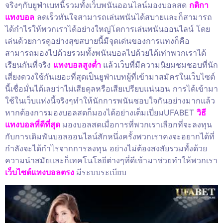
จริงๆกับยูฟ่าเบทนี้รวมทั้งเว็บพนันออนไลน์มองบอลสด
กติกา
แทงบอล
ลดเร็วทันใจสามารถเล่นพนันได้สบายและก็สามารถ
ได้กำไรให้พวกเราได้อย่างใหญ่โตการเล่นพนันออนไลน์ โดย
เล่นด้วยการดูอย่างสุขสบายนี้มีจุดเด่นของการแทงก็คือ
สามารถมองไปด้วยรวมทั้งพนันบอลไปด้วยได้เท่าพวกเราได้
เรียนกันที่จริง
แทงบอลสูงต่ำ
แล้วเว็บที่มีความนิยมชมชอบที่นัก
เสี่ยงดวงใช้กันเยอะที่สุดเป็นยูฟ่าเบทผู้ที่เข้ามาสมัครในเว็บไซต์
นี้เชื่อมั่นได้เลยว่าไม่เสียดุลหรือเสียเปรียบแน่นอน การได้เข้ามา
ใช้ในเว็บแห่งนี้จริงๆทำให้นักการพนันชอบใจกันอย่างมากแล้ว
หากต้องการมองบอลสดก็มองได้อย่างเต็มเปี่ยมUFABET
วิธี
แทงบอลที่ดีที่สุด
มองบอลสดเมื่อการที่พวกเราเลือกที่จะลงทุน
กับการเดิมพันบอลออนไลน์สักหนึ่งครั้งพวกเราคงจะอยากได้ที่
กำลังจะได้กำไรจากการลงทุน อย่างไม่ต้องสงสัยรวมทั้งด้วย
ความนำสมัยและก็เทคโนโลยีต่างๆที่ดีเข้ามาช่วยทำให้พวกเรา
เว็บไซต์แทงบอลตรง
มีระบบระเบียบ