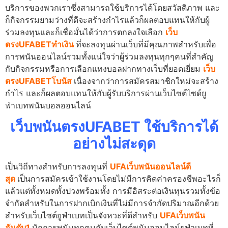
บริการของพวกเราซึ่งสามารถใช้บริการได้โดยสวัสดิภาพ และ
ก็กิจกรรมยามว่างที่ดีจะสร้างกำไรแล้วก็ผลตอบแทนให้กับผู้
ร่วมลงทุนและก็เชื่อมั่นได้ว่าการตกลงใจเลือก
เว็บ
ตรงUFABETทำเงิน
ที่จะลงทุนผ่านเว็บที่มีคุณภาพสำหรับเพื่อ
การพนันออนไลน์รวมทั้งแน่ใจว่าผู้ร่วมลงทุนทุกๆคนที่สำคัญ
กับกิจกรรมหรือการเลือกแทงบอลฝากทางเว็บที่ยอดเยี่ยม
เว็บ
ตรงUFABETโบนัส
เนื่องจากว่าการสมัครสมาชิกใหม่จะสร้าง
กำไร และก็ผลตอบแทนให้กับผู้รับบริการผ่านเว็บไซต์ไซด์ยู
ฟ่าเบทพนันบอลออนไลน์
เว็บพนันตรงUFABET ใช้บริการได้
อย่างไม่สะดุด
เป็นวิถีทางสำหรับการลงทุนที่
UFAเว็บพนันออนไลน์ดี
สุด
เป็นการสมัครเข้าใช้งานโดยไม่มีการคิดค่าครองชีพอะไรก็
แล้วแต่ทั้งหมดทั้งปวงพร้อมทั้ง การมีอิสระต่อเงินทุนรวมทั้งข้อ
จำกัดสำหรับในการฝากเบิกเงินที่ไม่มีการจำกัดปริมาณอีกด้วย
สำหรับเว็บไซต์ยูฟ่าเบทเป็นจังหวะที่ดีสำหรับ
UFAเว็บพนัน
อันดับ1
นักการพนันทุกคนกับเว็บไซต์พนันออนไลน์ยูฟ่าเบทที่