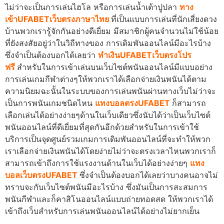
ไม่ว่าจะเป็นการเล่นไฮโล หรือการเล่นน้ำเต้าปูปลา
ทาง
เข้าUFABETเว็บตรงภาษาไทย
ที่เป็นแบบการเล่นที่นักเสี่ยงดวง
บ้านพวกเรารู้จักกันอย่างดีเยี่ยม มีสมาชิกผู้คนจำนวนไม่ใช้น้อย
ที่ยังสงสัยอยู่ว่าในวิถีทางของ การเดิมพันออนไลน์มีอะไรบ้าง
ซึ่งจำเป็นต้องบอกได้เลยว่า
ทำเงินUFABETเว็บตรงโปร
ฟรี
สำหรับในการเข้าเล่นบนเว็บไซต์พนันออนไลน์มีแบบอย่าง
การเล่นเกมกีฬาต่างๆให้พวกเราได้เลือกจ่ายเงินพนันได้ตาม
ความนิยมฉะนั้นในระบบของการเล่นพนันผ่านทางเว็บไม่ว่าจะ
เป็นการพนันเกมชนิดไหน
แทงบอลตรงUFABET
ก็สามารถ
เลือกเล่นได้อย่างง่ายๆด้านในเว็บเดียวซึ่งนับได้ว่าเป็นเว็บไซต์
พนันออนไลน์ที่ดีเยี่ยมที่สุดกันอีกด้วยสำหรับในการเข้าใช้
บริการเป็นจุดศูนย์รวมเกมการเดิมพันออนไลน์ที่จะทำให้พวก
เราเลือกจ่ายเงินพนันได้โดยง่ายไม่ว่าจะตรงเวลาไหนพวกเราก็
สามารถเข้าถึงการใช้แรงงานด้านในเว็บได้อย่างง่ายๆ
แทง
บอลเว็บตรงUFABET
ซึ่งจำเป็นต้องบอกได้เลยว่าบางคนอาจไม่
ทราบจะกับเว็บไซต์พนันมีอะไรบ้าง ซึ่งมันเป็นการสะสมการ
พนันกีฬาและก็คาสิโนออนไลน์แบบถ่ายทอดสด ให้พวกเราได้
เข้าถึงเว็บสำหรับการเล่นพนันออนไลน์ได้อย่างไม่ยากเย็น