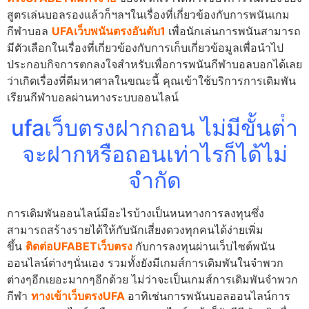
สูตรเล่นบอลรองแล้วก็ฯลฯในเรื่องที่เกี่ยวข้องกับการพนันเกม
กีฬาบอล
UFAเว็บพนันตรงอันดับ1
เพื่อนักเล่นการพนันสามารถ
มีตัวเลือกในเรื่องที่เกี่ยวข้องกับการเก็บเกี่ยวข้อมูลเพื่อนำไป
ประกอบกิจการตกลงใจสำหรับเพื่อการพนันกีฬาบอลบอกได้เลย
ว่าเกิดเรื่องที่ดีมหาศาลในขณะนี้ คุณเข้าใช้บริการการเดิมพัน
เรียนกีฬาบอลผ่านทางระบบออนไลน์
ufaเว็บตรงฝากถอน ไม่มีขั้นต่ํา
จะฝากหรือถอนเท่าไรก็ได้ไม่
จำกัด
การเดิมพันออนไลน์มีอะไรบ้างเป็นหนทางการลงทุนซึ่ง
สามารถสร้างรายได้ให้กับนักเสี่ยงดวงทุกคนได้ง่ายเพิ่ม
ขึ้น
ติดต่อUFABETเว็บตรง
กับการลงทุนผ่านเว็บไซต์พนัน
ออนไลน์ต่างๆนั่นเอง รวมทั้งยังมีเกมส์การเดิมพันในจำพวก
ต่างๆอีกเยอะมากๆอีกด้วย ไม่ว่าจะเป็นเกมส์การเดิมพันจำพวก
กีฬา
ทางเข้าเว็บตรงUFA
อาทิเช่นการพนันบอลออนไลน์การ