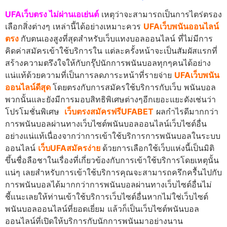
UFAเว็บตรง ไม่ผ่านเอเย่นต์
เหตุว่าจะสามารถเป็นการไตร่ตรอง
เลือกสิ่งต่างๆ เหล่านี้ได้อย่างเหมาะควร
UFAเว็บพนันออนไลน์
ตรง
กับตนเองสูงที่สุดสำหรับเว็บแทงบอลออนไลน์ ที่ไม่มีการ
คิดค่าสมัครเข้าใช้บริการใน แต่ละครั้งหน้าจะเป็นสัมผัสแรกที่
สร้างความตรึงใจให้กับกรุ๊ปนักการพนันบอลทุกๆคนได้อย่าง
แน่แท้ด้วยความที่เป็นการลดภาระหน้าที่รายจ่าย
UFAเว็บพนัน
ออนไลน์ดีสุด
โดยตรงกับการสมัครใช้บริการกับเว็บ พนันบอล
พวกนั้นและยังมีการมอบสิทธิพิเศษต่างๆอีกเยอะแยะดังเช่นว่า
โปรโมชั่นพิเศษ
เว็บตรงสมัครฟรีUFABET
ผลกำไรดีมากกว่า
การพนันบอลผ่านทางเว็บไซต์พนันบอลออนไลน์เว็บไซต์อื่น
อย่างแน่แท้เนื่องจากว่าการเข้าใช้บริการการพนันบอลในระบบ
ออนไลน์
เว็บUFAสมัครง่าย
ด้วยการเลือกใช้เว็บแห่งนี้เป็นมิติ
ขึ้นชื่อลือชาในเรื่องที่เกี่ยวข้องกับการเข้าใช้บริการโดยเหตุนั้น
แน่ๆ เลยสำหรับการเข้าใช้บริการคุณจะสามารถครึกครื้นไปกับ
การพนันบอลได้มากกว่าการพนันบอลผ่านทางเว็บไซต์อื่นไม่
ชี้แนะเลยให้ท่านเข้าใช้บริการเว็บไซต์อื่นหากไม่ใช่เว็บไซต์
พนันบอลออนไลน์ที่ยอดเยี่ยม แล้วก็เป็นเว็บไซต์พนันบอล
ออนไลน์ที่เปิดให้บริการกับนักการพนันมาอย่างนาน