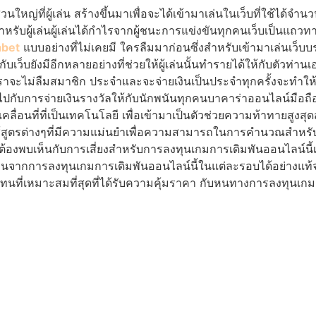
ส่วนใหญ่ที่ผู้เล่น สร้างขึ้นมาเพื่อจะได้เข้ามาเล่นในเว็บที่ใช้ได
สำหรับผู้เล่นผู้เล่นได้กำไรจากผู้ชนะการแข่งขันทุกคนเว็บเป็นแถวทา
abet
แบบอย่างที่ไม่เคยมี ใครลืมมาก่อนซึ่งสำหรับเข้ามาเล่นเว็บบร
บเว็บยังมีอีกหลายอย่างที่ช่วยให้ผู้เล่นนั้นทำรายได้ให้กับตัวท่านเ
ราจะไม่ลืมสมาชิก ประจำและจะจ่ายเงินเป็นประจำทุกครั้งจะทำให้ผ
ังวลใจไปกับการจ่ายเงินรางวัลให้กับนักพนันทุกคนบาคาร่าออนไลน์
ลื่อนที่ที่เป็นเทคโนโลยี เพื่อเข้ามาเป็นตัวช่วยความท้าทายสูงส
ใช้สูตรต่างๆที่มีความแม่นยําเพื่อความสามารถในการคำนวณสำหรับคู่
ม่ต้องพบเห็นกับการเสี่ยงสำหรับการลงทุนเกมการเดิมพันออนไลน์นี้เ
จากการลงทุนเกมการเดิมพันออนไลน์นี้ในแต่ละรอบได้อย่างแท้จร
นที่เหมาะสมที่สุดที่ได้รับความคุ้มราคา กับหนทางการลงทุนเกม