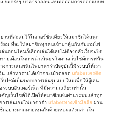
้เยี่ยมจริงๆ บาคาร่าออนไลน์มือถือมีการออกแบบที่
้ายวนที่สะสมไว้ในเวอร์ชั่นเดียวให้สมาชิกได้สนุก
้อม ที่จะให้สมาชิกทุกคนเข้ามาลุ้นกันกับเกมไพ่
ล่นตอนไหนก็เลือกเล่นได้เลยไม่ต้องกลัวเว็บจะปิด
างรายเดือนในการดำเนินธุรกิจผ่านเว็บไซต์การพนัน
การเล่นพนันไพ่บาคาร่าปัจจุบันนี้มีระบบให้เรา
เงิน แล้วหารายได้เข้ากระเป๋าตลอด
ufabetเครดิต
ไซต์เป็นระบบการเล่นรูปแบบใหม่เพื่อให้ผู้เล่น
บอินเตอร์เน็ต ที่มีความเสถียรเท่านั้น
ัญเว็บไซต์ได้เปิดให้สมาชิกเล่นผ่านระบบแล้วทุก
ับการเล่นเกมไพ่บาคาร่า
ufabetทางเข้ามือถือ
ผ่าน
าชิกอย่างมากมายเช่นกันด้วยเหตุผลดังกล่าวใน