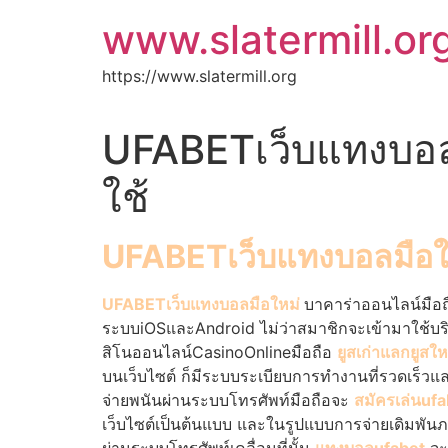
Skip
www.slatermill.or
to
content
https://www.slatermill.org
UFABETเว็บแทงบอล
ใช้
UFABETเว็บแทงบอลมือใหม
UFABETเว็บแทงบอลมือใหม่
บาคาร่าออนไลน์มือถือ
ระบบiOSและAndroid ไม่ว่าสมาชิกจะเข้ามาใช้บริ
สิโนออนไลน์CasinoOnlineมือถือ
ยูสเก่าแลกยูสใ
บนเว็บไซต์ ก็มีระบบระเบียบการทำงานที่รวดเร็วแ
จ่ายพนันผ่านระบบโทรศัพท์มือถือจะ
สมัครเล่นuf
เว็บไซต์เป็นต้นแบบ และในรูปแบบการจ่ายเดิมพัน