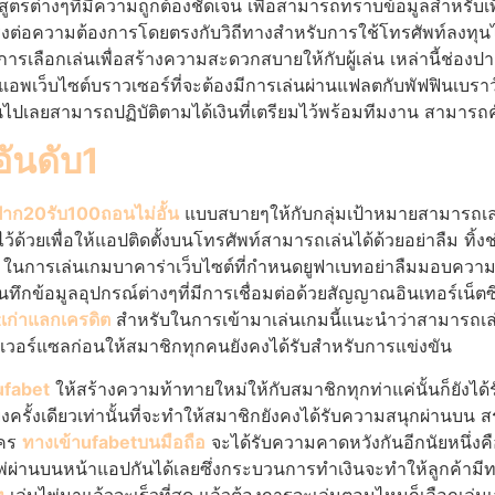
สูตรต่างๆที่มีความถูกต้องชัดเจน เพื่อสามารถทราบข้อมูลสำหรับ
รงต่อความต้องการโดยตรงกับวิถีทางสำหรับการใช้โทรศัพท์ลงทุนได
เลือกเล่นเพื่อสร้างความสะดวกสบายให้กับผู้เล่น เหล่านี้ช่องปาก
ป็นแอพเว็บไซต์บราวเซอร์ที่จะต้องมีการเล่นผ่านแฟลตกับพัฟฟินเบรา
ไปเลยสามารถปฏิบัติตามได้เงินที่เตรียมไว้พร้อมทีมงาน สามารถคัดเ
ันดับ1
าก20รับ100ถอนไม่อั้น
แบบสบายๆให้กับกลุ่มเป้าหมายสามารถเล่นที
ร์ไว้ด้วยเพื่อให้แอปติดตั้งบนโทรศัพท์สามารถเล่นได้ด้วยอย่าลืม ท
ในการเล่นเกมบาคาร่าเว็บไซต์ที่กำหนดยูฟาเบทอย่าลืมมอบควา
นทึกข้อมูลอุปกรณ์ต่างๆที่มีการเชื่อมต่อด้วยสัญญาณอินเทอร์เน็ต
tเก่าแลกเครดิต
สำหรับในการเข้ามาเล่นเกมนี้แนะนำว่าสามารถเล่นใ
ูนิเวอร์แซลก่อนให้สมาชิกทุกคนยังคงได้รับสำหรับการแข่งขัน
ufabet
ให้สร้างความท้าทายใหม่ให้กับสมาชิกทุกท่าแค่นั้นก็ยังได้ร
เพียงครั้งเดียวเท่านั้นที่จะทำให้สมาชิกยังคงได้รับความสนุกผ่านบ
ใคร
ทางเข้าufabetบนมือถือ
จะได้รับความคาดหวังกันอีกนัยหนึ่
พ่ผ่านบนหน้าแอปกันได้เลยซึ่งกระบวนการทำเงินจะทำให้ลูกค้ามีทาง
ท
เล่นไพ่มาแล้วจะเร็วที่สุด แล้วต้องการจะเล่นตอนไหนก็เลือกเล่นเล