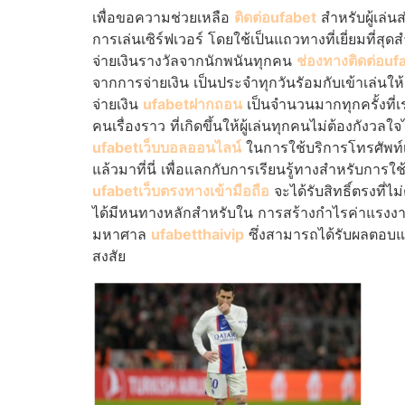
เพื่อขอความช่วยเหลือ
ติดต่อufabet
สำหรับผู้เล่น
การเล่นเซิร์ฟเวอร์ โดยใช้เป็นแถวทางที่เยี่ยมที่สุด
จ่ายเงินรางวัลจากนักพนันทุกคน
ช่องทางติดต่อuf
จากการจ่ายเงิน เป็นประจำทุกวันรัอมกับเข้าเล่นให้กั
จ่ายเงิน
ufabetฝากถอน
เป็นจำนวนมากทุกครั้งที่เ
คนเรื่องราว ที่เกิดขึ้นให้ผู้เล่นทุกคนไม่ต้องก
ufabetเว็บบอลออนไลน์
ในการใช้บริการโทรศัพท์เค
แล้วมาที่นี่ เพื่อแลกกับการเรียนรู้ทางสำหรับการ
ufabetเว็บตรงทางเข้ามือถือ
จะได้รับสิทธิ์ตรงที่ไ
ได้มีหนทางหลักสำหรับใน การสร้างกำไรค่าแรงงาน
มหาศาล
ufabetthaivip
ซึ่งสามารถได้รับผลตอบแท
สงสัย