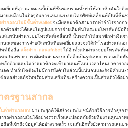
ดเยี่ยมที่สุด และตอนนี้เป็นที่ชื่นชอบรวมทั้งทำให้สมาชิกมั่นใจที่จะ
ายเหมือนในปัจจุบันการเล่นบนระบบโทรศัพท์เคลื่อนที่เป็นที่ชื่
ฝากถอนไม่มีขั้นต่ําwallet
จะมีผลสมาชิกสามารถทำกำไรจากการ
ถยกตัวอย่างได้และในรูปแบบการจ่ายเดิมพันในระบบโทรศัพท์มือถื
ล่นพนันผ่านระบบโทรศัพท์เคลื่อนที่ นั้นจะทำให้สมาชิกทำเงินจา
ป็นลักษณะของการจ่ายเงินพนันที่ยอดเยี่ยมและจะได้กำไรอย่างแน
ัพท์มือถือ
แจ้งฝาก-ถอนufabet
ได้อีกทั้งเล่นผ่านระบบโทรศัพท์เ
เช่นกันเพราะการเดิมพันผ่านระบบมือถือเป็นรูปแบบการวางเดิมพันท
อีกด้วยและไม่ว่าสมาชิกจะเข้ามาเล่นที่ไหน เวลาไหนบาคาร่าออนไ
โหลด ทำเว็บไซต์จะไม่มีการบังคับในส่วนนี้แน่นอนและยังมีคำแนะน
บซ้อนอย่างแท้จริงพร้อมส่วนเสริมที่จะสร้างความเป็นส่วนตัวได้อย่าง
มาตรฐานสากล
้นต่ําผ่านวอเลท
มาประยุกต์ใช้สร้างประโยชน์ด้วยวิธีการทำธุรก
ิสามารถฝากถอนเงินได้อย่างรวดเร็วและปลอดภัยด้วยทีมงานคุณภาพส
อถือที่เข้าถึงข้อมูลได้อย่างรวดเร็ว เช่นกันอีกทั้งยังสามารถเล่