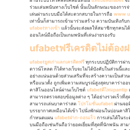
ผ่านระบบโทรศัพท์เคลื่อนที่นั้น
แทงบอลufabet
จะ
ร่วมเล่นพนันทางเว็บไซต์ นั้นเป็นลักษณะของการจ
เล่นผ่านระบบมือได้สะดวกสบายในการถือ
www ufa
เท่านั้นก็สามารถเข้ามาร่วมสร้าง ความบันเทิงกับกา
ufabetทางเข้า
แล้วนั้นจะส่งผลให้สมาชิกทุกคนไ
ออนไลน์มือถือเป็นเกมพนันที่เล่นง่ายรองรับ
ufabetฟรีเครดิตไม่ต้องฝ
ufabetยูสเก่าแลกเครดิตฟรี
ทุกระบบปฏิบัติการผ่าน
ดาวน์โหลด ก็ได้ทางเว็บจะไม่ได้บังคับในส่วนนี้แล
อย่างแน่นอนด้วยส่วนเสริมที่จะสร้างความเป็นส่วน
หรือแนวตั้ง ถูกเพิ่มความสมบูรณ์สูงสุดบาคาร่า
คาสิโนออนไลน์ผ่านเว็บไซต์
ufabetดีไหมpantip
เ
สามารถตรวจสอบข้อมูลต่าง ๆ ได้อย่างรวดเร็วที่สุด
สามารถเล่นบาคาร่าสด
โปรโมชั่นufabet
ผ่านจอม
บรรยากาศเหมือนได้เข้า ไปนั่งพักผ่อนในบ่อนคาสิ
กำหนดแผน
ufabetฝาก-ถอนเร็ว
การเล่นได้ในระด
บนมือถือเช่นกันถือว่ายอดเยี่ยมที่สุดที่นักพนัน