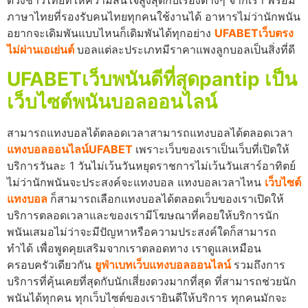
ดวงชาวไทยที่ให้ความสนใจสูงสุดกับเรื่องต่างๆ จากเรา พร้อม
ภาษาไทยที่รองรับคนไทยทุกคนใช้งานได้ อาหารไม่ว่านักพนัน
อยากจะเดิมพันแบบไหนก็เดิมพันได้ทุกอย่าง
UFABETเว็บตรง
ไม่ผ่านเอเย่นต์
บอลแต่ละประเภทมีราคาแพงลูกบอลเป็นสิ่งที่ดี
UFABETเว็บพนันดีที่สุดpantip เป็น
เว็บไซต์พนันบอลออนไลน์
สามารถแทงบอลได้ตลอดเวลาสามารถแทงบอลได้ตลอดเวลา
แทงบอลออนไลน์UFABET
เพราะเว็บของเราเป็นเว็บที่เปิดให้
บริการวันละ 1 วันไม่เว้นวันหยุดราชการไม่เว้นวันเสาร์อาทิตย์
ไม่ว่านักพนันจะประสงค์จะแทงบอล แทงบอลเวลาไหน
เว็บไซต์
แทงบอล
ก็สามารถเลือกแทงบอลได้ตลอดเว็บของเราเปิดให้
บริการตลอดเวลาและของเรามีโฆษณาที่คอยให้บริการนัก
พนันเสมอไม่ว่าจะมีปัญหาหรือความประสงค์ใดก็สามารถ
ทำได้ เพื่อพูดคุยเสริมจากเราตลอดทาง เราดูแลเหมือน
ครอบครัวเดียวกัน
ยูฟ่าเบทเว็บแทงบอลออนไลน์
รวมถึงการ
บริการที่คุ้นเคยที่สุดกับนักเสี่ยงดวงมากที่สุด ที่สามารถช่วยนัก
พนันได้ทุกคน ทุกเว็บไซต์ของเรายินดีให้บริการ ทุกคนมักจะ