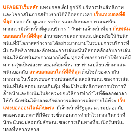
UFABETเว็บหลัก
แทงบอลสเต็ป ถูกวิธี บริหารประสิทธิภาพ
และโอกาสในการสร้างรายได้ที่ดีตลอดเวลา
เว็บแทงบอลที่ดี
ที่สุด
ปลอดภัย ดูแลการบริการและลักษณะการเล่นพนัน
มากกว่ามีเจ้าหน้าที่ดูแลบริการ 1 วันผ่านเจ้าหน้าที่มา
เว็บพนัน
บอลออนไลน์ดีที่สุด
อำนวยความสะดวกและปลอดภัยให้กับนัก
พนันที่มีโอกาสสร้างรายได้อย่างมากมายในระบบการบริการที่
มีประสิทธิภาพและลักษณะการเล่นพนันที่สอดคล้องกับการเล่น
พนันให้นักพนันสะดวกมากยิ่งขึ้น ทุกครั้งของการเข้าใช้งานที่มี
ความสุขเป็นช่องทางยอดนิยมที่หลายๆท่านเปลี่ยนเข้ามาเล่น
พนันบอลกับ
แทงบอลออนไลน์ที่ดีที่สุด
เว็บไซต์ของเรากัน
มากมายในเรื่องระบบความปลอดภัย และลักษณะของการเล่น
พนันที่ให้ผลตอบแทนเกินคุ้ม ที่จะมีประสิทธิภาพการบริการที่
ล้ำหน้าและยังเน้นในจังหวะของวิธีการทำกำไรที่ดีตลอดเวลา
ให้กับนักพนันได้ปลอดภัยต่อการผลิตการผลิตรายได้ที่จะ
เว็บ
แทงบอลออนไลน์เว็บตรง
มีเจ้าหน้าที่รัฐดูแลความปลอดภัย
ตลอดระยะเวลาที่มีจังหวะขั้นตอนการทำกำไรมากเกินกว่าที่
นักพนันจะปลอดภัยลักษณะของการเดินทางที่จะเปิดรับพนัน
บอลที่หลากหลาย