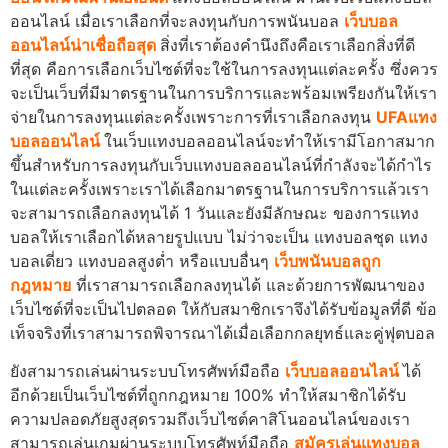
ออนไลน์ เมื่อเราเลือกที่จะลงทุนกับการพนันบอล
เว็บบอล
ออนไลน์น่าเชื่อถือสุด
สิ่งที่เราต้องคำนึงถึงคือเราเลือกสิ่งที่ดี
ที่สุด คือการเลือกเว็บไซต์ที่จะใช้ในการลงทุนแต่ละครั้ง ซึ่งควร
จะเป็นเว็บที่มีมาตรฐานในการบริการและพร้อมเพรียงกันให้เรา
จ่ายในการลงทุนแต่ละครั้งเพราะการที่เราเลือกลงทุน
UFAแทง
บอลออนไลน์
ในเว็บแทงบอลออนไลน์จะทำให้เรามีโอกาสมาก
ขึ้นสำหรับการลงทุนกับเว็บแทงบอลออนไลน์ที่กำลังจะได้กำไร
ในแต่ละครั้งเพราะเราได้เลือกมาตรฐานในการบริการแล้วเรา
จะสามารถเลือกลงทุนได้ 1 วันและยังมีลักษณะ ของการแทง
บอลให้เราเลือกได้หลายรูปแบบ ไม่ว่าจะเป็น แทงบอลชุด แทง
บอลเดี่ยว แทงบอลสูงต่ำ หรือแบบอื่นๆ
เว็บพนันบอลถูก
กฎหมาย
ที่เราสามารถเลือกลงทุนได้ และด้วยการพัฒนาของ
เว็บไซต์ที่จะเป็นไปตลอด ให้กับสมาชิกเราจึงได้รับข้อมูลที่ดี ข้อ
เท็จจริงที่เราสามารถพิจารณาได้เมื่อเลือกกลยุทธ์และคู่ฟุตบอล
ยังสามารถเล่นผ่านระบบโทรศัพท์มือถือ
เว็บบอลออนไลน์
ได้
อีกด้วยเป็นเว็บไซต์ที่ถูกกฎหมาย 100% ทำให้สมาชิกได้รับ
ความปลอดภัยสูงสุดรวมถึงเว็บไซต์คาสิโนออนไลน์ของเรา
สามารถเล่นเกมผ่านระบบโทรศัพท์มือถือ
สมัครเล่นแทงบอล