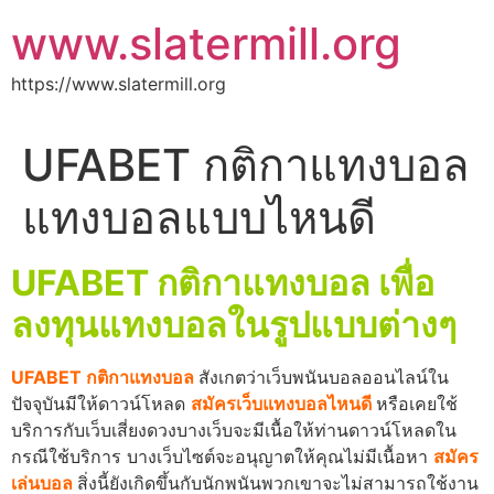
Skip
www.slatermill.org
to
content
https://www.slatermill.org
UFABET กติกาแทงบอล
แทงบอลแบบไหนดี
UFABET กติกาแทงบอล เพื่อ
ลงทุนแทงบอลในรูปแบบต่างๆ
UFABET กติกาแทงบอล
สังเกตว่าเว็บพนันบอลออนไลน์ใน
ปัจจุบันมีให้ดาวน์โหลด
สมัครเว็บแทงบอลไหนดี
หรือเคยใช้
บริการกับเว็บเสี่ยงดวงบางเว็บจะมีเนื้อให้ท่านดาวน์โหลดใน
กรณีใช้บริการ บางเว็บไซต์จะอนุญาตให้คุณไม่มีเนื้อหา
สมัคร
เล่นบอล
สิ่งนี้ยังเกิดขึ้นกับนักพนันพวกเขาจะไม่สามารถใช้งาน