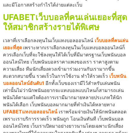
และมีโอกาสสร้างกำไรได้ง่ายแต่ละเว็บ
UFABETเว็บบอลที่คนเล่นเยอะที่สุด
ให้สมาชิกสร้างรายได้พิเศษ
เวลาที่เราเลือกลงทุนในเว็บแทงบอลออนไลน์
เว็บบอลที่คนเล่น
เยอะที่สุด
เพราะหากเราเลือกลงทุนในเว็บแทงบอลออนไลน์ก็
ควรเลือกเว็บที่จะใช้ลงทุนให้ได้เว็บที่มีมาตรฐานเว็บพนันบอล
ออนไลน์ไทย เว็บพนันบอลราคาแพงของเรา ราคาสูงตาม
ความเสี่ยง ทีมนักเสี่ยงดวงเข้ามาร่วมงานกับเรามากขึ้น
สะดวกสบายขึ้น รวดเร็วในการใช้งาน ทำให้รวดเร็ว
เว็บพนัน
บอลออนไลน์อันดับ1
อีกทั้งเว็บของเรามีไว้สำหรับเล่นพนัน
เท่านั้นไม่ว่านักพนันอยากจะแทงบอลแบบไหนก็สามารถเล่น
พนันได้ตามแต่ใจต้องการเรามีมากมายหลายประเภทให้นัก
พนันได้เลือก เว็บพนันบอลมากมายที่ทำเงินได้หลายทาง
UFABETแทงบอลออนไลน์
เราพร้อมจ่ายเงินให้นักพนันตลอด
เพราะเราบริการรวดเร็ว พนันถูก โอนเงินทันที เว็บพนันบอล
ออนไลน์ไทย เว็บเราเปิดมาอย่างยาวนานโดยเฉพาะนักเสี่ยง